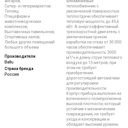
ангаров;
алюминиевый
Супер- и гипермаркетов;
теплообменник с
Теплиц;
увеличенной поверхностью
Птицеферм и
теплоотдачи обеспечивает
животноводческих
тепловую мощность до 45,6
комплексов;
кВт. А энергоэффективный
Выставочных павильонов;
трехскоростной двигатель с
Спортивных залов;
увеличенным сроком
Любых других помещений
наработки на отказ от 30 000
большого объема
часов обеспечивает
производительность 3000
Производители
м?/ч и длину струи теплового
Ballu
воздуха до 15 метров, при
этом не требует
Страна бренда
приобретения
Россия
дорогостоящей автоматики
для регулировки
производительности.
Корпус прибора выполнен из
вспененного полипропилена
высокой плотности, который
устойчив к механическим
повреждения, не требует
ухода и консервации и
обладает высоким уровень