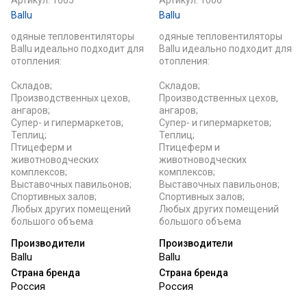
Артикул:
1005
Артикул:
1006
Ballu
Ballu
одяные тепловентиляторы
одяные тепловентиляторы
Ballu идеально подходит для
Ballu идеально подходит для
отопления:
отопления:
Складов;
Складов;
Производственных цехов,
Производственных цехов,
ангаров;
ангаров;
Супер- и гипермаркетов;
Супер- и гипермаркетов;
Теплиц;
Теплиц;
Птицеферм и
Птицеферм и
животноводческих
животноводческих
комплексов;
комплексов;
Выставочных павильонов;
Выставочных павильонов;
Спортивных залов;
Спортивных залов;
Любых других помещений
Любых других помещений
большого объема
большого объема
Производители
Производители
Ballu
Ballu
Страна бренда
Страна бренда
Россия
Россия