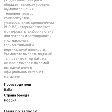
ухода и консервации и
обладает высоким уровень
шумопоглощения.
Тепловентилятор
комплектуется
универсальным кронштейном
BHP-B3, который позволяет
монтировать прибор на стену
или потолок и регулировать
угол наклона в
горизонтальной и
вертикальной плоскости.
Вы можете выбрать водяной
тепловентилятор Ballu на
основе отзывов и по самой
выгодной цене в
официальном интернет-
магазине.
Производители
Ballu
Страна бренда
Россия
Цена по запросу