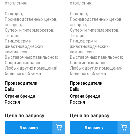
отопления:
отопления:
Складов;
Складов;
Производственных цехов,
Производственных цехов,
ангаров;
ангаров;
Супер- и гипермаркетов;
Супер- и гипермаркетов;
Теплиц;
Теплиц;
Птицеферм и
Птицеферм и
животноводческих
животноводческих
комплексов;
комплексов;
Выставочных павильонов;
Выставочных павильонов;
Спортивных залов;
Спортивных залов;
Любых других помещений
Любых других помещений
большого объема
большого объема
Производители
Производители
Ballu
Ballu
Страна бренда
Страна бренда
Россия
Россия
Цена по запросу
Цена по запросу
В корзину
В корзину