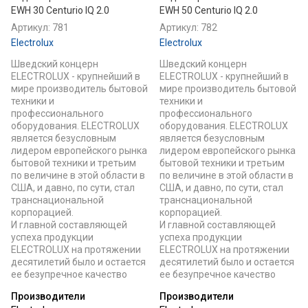
EWH 30 Centurio IQ 2.0
EWH 50 Centurio IQ 2.0
Артикул:
781
Артикул:
782
Electrolux
Electrolux
Шведский концерн
Шведский концерн
ELECTROLUX - крупнейший в
ELECTROLUX - крупнейший в
мире производитель бытовой
мире производитель бытовой
техники и
техники и
профессионального
профессионального
оборудования. ELECTROLUX
оборудования. ELECTROLUX
является безусловным
является безусловным
лидером европейского рынка
лидером европейского рынка
бытовой техники и третьим
бытовой техники и третьим
по величине в этой области в
по величине в этой области в
США, и давно, по сути, стал
США, и давно, по сути, стал
транснациональной
транснациональной
корпорацией.
корпорацией.
И главной составляющей
И главной составляющей
успеха продукции
успеха продукции
ELECTROLUX на протяжении
ELECTROLUX на протяжении
десятилетий было и остается
десятилетий было и остается
ее безупречное качество
ее безупречное качество
Производители
Производители