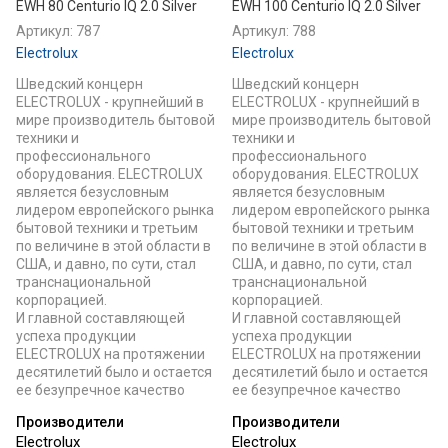
EWH 80 Centurio IQ 2.0 Silver
EWH 100 Centurio IQ 2.0 Silver
Артикул:
787
Артикул:
788
Electrolux
Electrolux
Шведский концерн
Шведский концерн
ELECTROLUX - крупнейший в
ELECTROLUX - крупнейший в
мире производитель бытовой
мире производитель бытовой
техники и
техники и
профессионального
профессионального
оборудования. ELECTROLUX
оборудования. ELECTROLUX
является безусловным
является безусловным
лидером европейского рынка
лидером европейского рынка
бытовой техники и третьим
бытовой техники и третьим
по величине в этой области в
по величине в этой области в
США, и давно, по сути, стал
США, и давно, по сути, стал
транснациональной
транснациональной
корпорацией.
корпорацией.
И главной составляющей
И главной составляющей
успеха продукции
успеха продукции
ELECTROLUX на протяжении
ELECTROLUX на протяжении
десятилетий было и остается
десятилетий было и остается
ее безупречное качество
ее безупречное качество
Производители
Производители
Electrolux
Electrolux