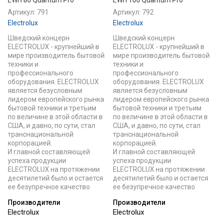
EWH 80 Quantum Pro
EWH 100 Quantum Pro
Артикул:
791
Артикул:
792
Electrolux
Electrolux
Шведский концерн
Шведский концерн
ELECTROLUX - крупнейший в
ELECTROLUX - крупнейший в
мире производитель бытовой
мире производитель бытовой
техники и
техники и
профессионального
профессионального
оборудования. ELECTROLUX
оборудования. ELECTROLUX
является безусловным
является безусловным
лидером европейского рынка
лидером европейского рынка
бытовой техники и третьим
бытовой техники и третьим
по величине в этой области в
по величине в этой области в
США, и давно, по сути, стал
США, и давно, по сути, стал
транснациональной
транснациональной
корпорацией.
корпорацией.
И главной составляющей
И главной составляющей
успеха продукции
успеха продукции
ELECTROLUX на протяжении
ELECTROLUX на протяжении
десятилетий было и остается
десятилетий было и остается
ее безупречное качество
ее безупречное качество
Производители
Производители
Electrolux
Electrolux