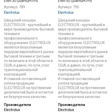
EWH 30 Quantum Pro
EWH 50 Quantum Pro
Артикул:
789
Артикул:
790
Electrolux
Electrolux
Шведский концерн
Шведский концерн
ELECTROLUX - крупнейший в
ELECTROLUX - крупнейший в
мире производитель бытовой
мире производитель бытовой
техники и
техники и
профессионального
профессионального
оборудования. ELECTROLUX
оборудования. ELECTROLUX
является безусловным
является безусловным
лидером европейского рынка
лидером европейского рынка
бытовой техники и третьим
бытовой техники и третьим
по величине в этой области в
по величине в этой области в
США, и давно, по сути, стал
США, и давно, по сути, стал
транснациональной
транснациональной
корпорацией.
корпорацией.
И главной составляющей
И главной составляющей
успеха продукции
успеха продукции
ELECTROLUX на протяжении
ELECTROLUX на протяжении
десятилетий было и остается
десятилетий было и остается
ее безупречное качество
ее безупречное качество
Производители
Производители
Electrolux
Electrolux