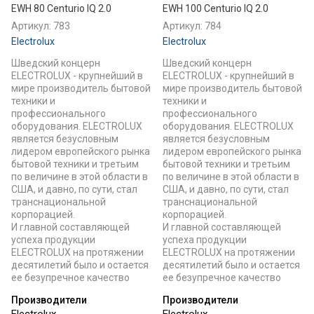
EWH 80 Centurio IQ 2.0
EWH 100 Centurio IQ 2.0
Артикул:
783
Артикул:
784
Electrolux
Electrolux
Шведский концерн
Шведский концерн
ELECTROLUX - крупнейший в
ELECTROLUX - крупнейший в
мире производитель бытовой
мире производитель бытовой
техники и
техники и
профессионального
профессионального
оборудования. ELECTROLUX
оборудования. ELECTROLUX
является безусловным
является безусловным
лидером европейского рынка
лидером европейского рынка
бытовой техники и третьим
бытовой техники и третьим
по величине в этой области в
по величине в этой области в
США, и давно, по сути, стал
США, и давно, по сути, стал
транснациональной
транснациональной
корпорацией.
корпорацией.
И главной составляющей
И главной составляющей
успеха продукции
успеха продукции
ELECTROLUX на протяжении
ELECTROLUX на протяжении
десятилетий было и остается
десятилетий было и остается
ее безупречное качество
ее безупречное качество
Производители
Производители