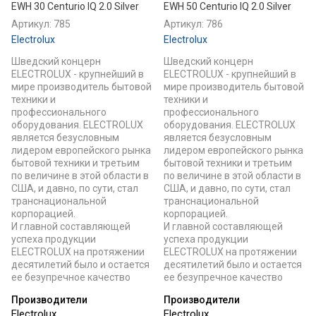
EWH 30 Centurio IQ 2.0 Silver
EWH 50 Centurio IQ 2.0 Silver
Артикул:
785
Артикул:
786
Electrolux
Electrolux
Шведский концерн
Шведский концерн
ELECTROLUX - крупнейший в
ELECTROLUX - крупнейший в
мире производитель бытовой
мире производитель бытовой
техники и
техники и
профессионального
профессионального
оборудования. ELECTROLUX
оборудования. ELECTROLUX
является безусловным
является безусловным
лидером европейского рынка
лидером европейского рынка
бытовой техники и третьим
бытовой техники и третьим
по величине в этой области в
по величине в этой области в
США, и давно, по сути, стал
США, и давно, по сути, стал
транснациональной
транснациональной
корпорацией.
корпорацией.
И главной составляющей
И главной составляющей
успеха продукции
успеха продукции
ELECTROLUX на протяжении
ELECTROLUX на протяжении
десятилетий было и остается
десятилетий было и остается
ее безупречное качество
ее безупречное качество
Производители
Производители
Electrolux
Electrolux