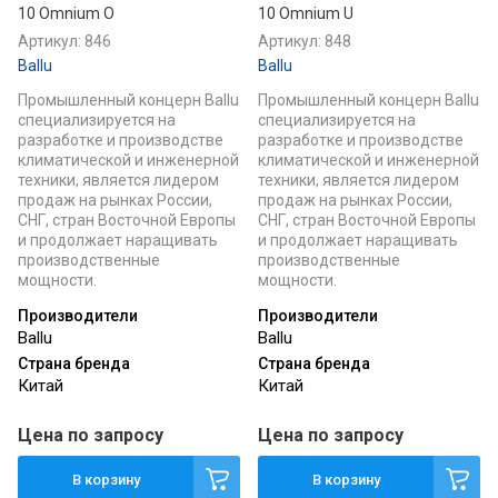
10 Omnium O
10 Omnium U
Артикул:
846
Артикул:
848
Ballu
Ballu
Промышленный концерн Ballu
Промышленный концерн Ballu
специализируется на
специализируется на
разработке и производстве
разработке и производстве
климатической и инженерной
климатической и инженерной
техники, является лидером
техники, является лидером
продаж на рынках России,
продаж на рынках России,
СНГ, стран Восточной Европы
СНГ, стран Восточной Европы
и продолжает наращивать
и продолжает наращивать
производственные
производственные
мощности.
мощности.
Производители
Производители
Ballu
Ballu
Страна бренда
Страна бренда
Китай
Китай
Цена по запросу
Цена по запросу
В корзину
В корзину