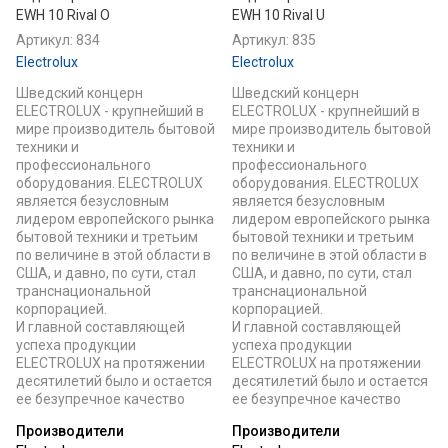
EWH 10 Rival O
EWH 10 Rival U
Артикул:
834
Артикул:
835
Electrolux
Electrolux
Шведский концерн
Шведский концерн
ELECTROLUX - крупнейший в
ELECTROLUX - крупнейший в
мире производитель бытовой
мире производитель бытовой
техники и
техники и
профессионального
профессионального
оборудования. ELECTROLUX
оборудования. ELECTROLUX
является безусловным
является безусловным
лидером европейского рынка
лидером европейского рынка
бытовой техники и третьим
бытовой техники и третьим
по величине в этой области в
по величине в этой области в
США, и давно, по сути, стал
США, и давно, по сути, стал
транснациональной
транснациональной
корпорацией.
корпорацией.
И главной составляющей
И главной составляющей
успеха продукции
успеха продукции
ELECTROLUX на протяжении
ELECTROLUX на протяжении
десятилетий было и остается
десятилетий было и остается
ее безупречное качество
ее безупречное качество
Производители
Производители